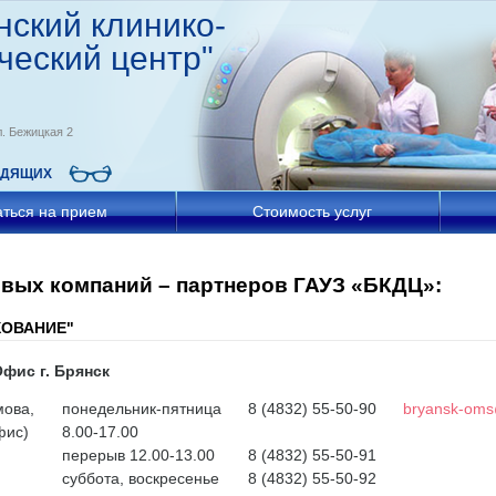
нский клинико-
ческий центр"
л. Бежицкая 2
ИДЯЩИХ
аться на прием
Стоимость услуг
овых компаний – партнеров ГАУЗ «БКДЦ»:
ХОВАНИЕ"
фис г. Брянск
мова,
понедельник-пятница
8 (4832) 55-50-90
bryansk-oms@
фис)
8.00-17.00
перерыв 12.00-13.00
8 (4832) 55-50-91
cуббота, воскресенье
8 (4832) 55-50-92