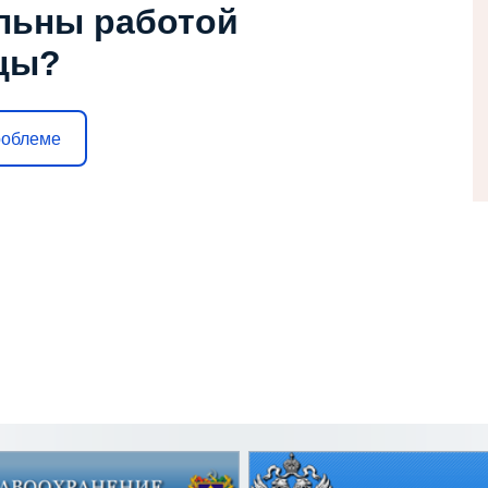
льны работой
цы?
роблеме