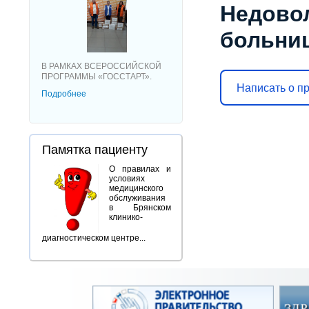
Недово
больни
В РАМКАХ ВСЕРОССИЙСКОЙ
ПРОГРАММЫ «ГОССТАРТ».
Написать о п
Подробнее
Памятка пациенту
О правилах и
условиях
медицинского
обслуживания
в Брянском
клинико-
диагностическом центре...