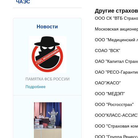
ЧАЭС
Другие страхо
ООО СК "ВТБ Страхо
Новости
Московская акционе
ООО "Медицинский л
СОАО "ВСК"
ОАО "Капитал Страх
ОАО "РЕСО-Гаранти
ПАМЯТКА ФСБ РОССИИ
ОАО"ЖАСО"
Подробнее
ООО "МЕДЭП"
ООО "Росгосстрах"
ООО"КЛАСС-АССИС
ООО "Страховая ко
ООО "Группа Ренесс