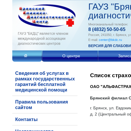
ГАУЗ "Бря
диагности
Многоканальный телефон:
8 (4832) 50-50-65
ГАУЗ "БКДЦ" является членом
Россия, 241050, г. Брянск, у
международной ассоциации
E-mail:
center@bkdc.ru
диагностических центров
ВЕРСИЯ ДЛЯ СЛАБОВ
О центре
Запис
Сведения об услугах в
Список страх
рамках государственных
гарантий бесплатной
ОАО "АЛЬФАСТРА
медицинской помощи
Брянский филиал О
Правила пользования
сайтом
г. Брянск, ул. Евдоки
д. 2 (Центральный о
Контакты