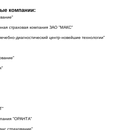
вые компании:
вание"
рная страховая компания ЗАО "МАКС"
ечебно-диагностический центр-новейшие технологии"
ование"
я"
Т"
мпания "ОРАНТА"
анс страхование"