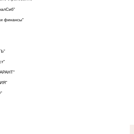
ралСиб"
 и финансы"
ТЬ"
ст"
ГАРАНТ"
ИЯ"
"